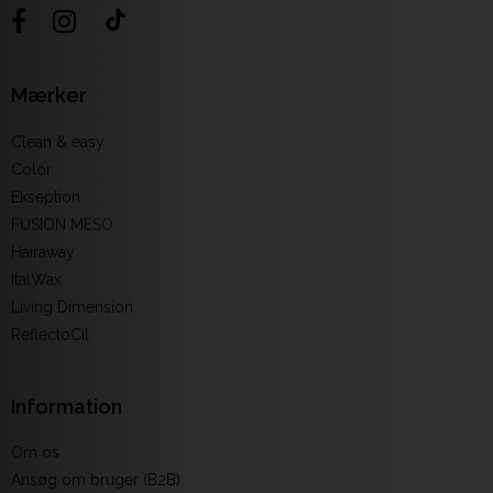
Mærker
Clean & easy
Color
Ekseption
FUSION MESO
Hairaway
ItalWax
Living Dimension
ReflectoCil
Information
Om os
Ansøg om bruger (B2B)