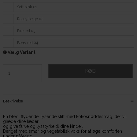
Soft pink 01
Rosey beige 02
Fire red 03
Berry red 04
Vælg Variant
KØB
Beskrivelse
En blød, flydende, lysende stift med kokosnøddesmag, der vil
glæde dine læber
og give farve og lysstyrke til dine kinder.
Beriget med smør og vegetabilsk voks for at øge komforten
under påføring,