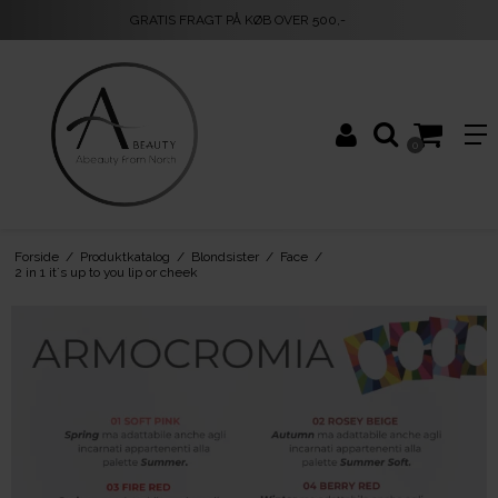
GRATIS FRAGT PÅ KØB OVER 500,-
0
Forside
/
Produktkatalog
/
Blondsister
/
Face
/
2 in 1 it´s up to you lip or cheek