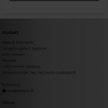
Kontakt
Abeauty from North
Sønderbrogade 6. baghuset
8700 Horsens
Danmark
CVR-nummer
:
35390251
Bankoplysninger
:
reg. 6193 konto 0008109338
61514615
:
salg@abeauty.dk
Sitemap