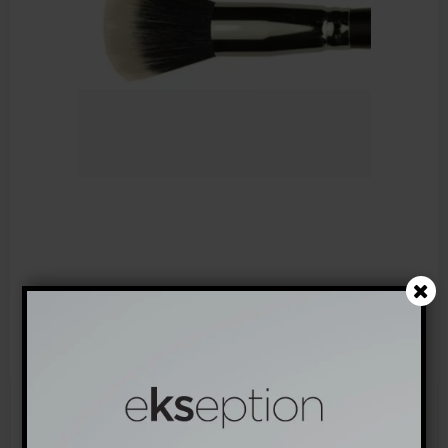
Liquid foundation brush (rund, stor)
0,357
239,00 DKK
(inkl. moms)