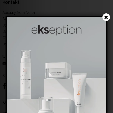
Kontakt
Abeauty from North
Sønderbrogade 6. baghuset
8700 Horsens
Danmark
CVR-nummer
:
35390251
Bankoplysninger
:
reg. 6193 konto 0008109338
61514615
:
salg@abeauty.dk
Sitemap
Mærker