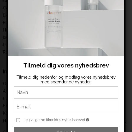
Clean & easy
Color
Ekseption
FUSION MESO
Hairaway
ItalWax
Living Dimension
ReflectoCil
Tilmeld dig vores nyhedsbrev
Information
Tilmeld dig nedenfor og modtag vores nyhedsbrev
med spændende nyheder.
Om os
Ansøg om bruger (B2B)
Events
Book en konsulenttime
Kontakt
Jeg vil gerne tilmeldes nyhedsbrevet
Handelsbetingelser