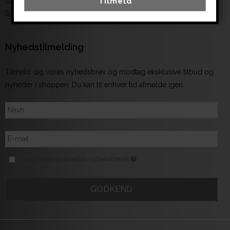
Tilmeld
Cookies politik
Sitemap
Nyhedstilmelding
Tilmeld dig vores nyhedsbrev og modtag eksklusive tilbud og
nyheder i shoppen. Du kan til enhver tid afmelde igen.
Jeg vil gerne tilmeldes nyhedsbrevet
GODKEND