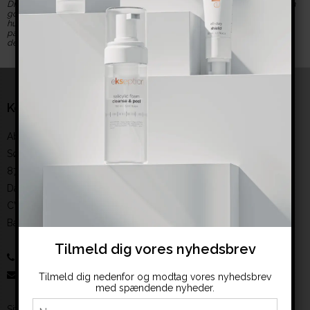
Dine personlige data vil hjælpe os med at oprette en konto og give dig en
god oplevelse på vores website. Ved at have en konto hos os, kan du
hurtigere bestille varer og du kan se dine tidligere ordrer. Vi lover at passe
på dine data og holde dem sikret. Hvis du ønsker at slette din konto, kan
dette nemt gøres når du er logget ind.
Kontakt
Abeauty from North
Sønderbrogade 6. baghuset
8700 Horsens
Danmark
CVR-nummer
:
35390251
Bankoplysninger
:
reg. 6193 konto 0008109338
Tilmeld dig vores nyhedsbrev
61514615
:
salg@abeauty.dk
Tilmeld dig nedenfor og modtag vores nyhedsbrev
med spændende nyheder.
Sitemap