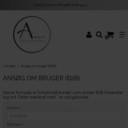
GRATIS FRAGT PÅ KØB OVER 500,-
0
Forside
/
Ansøg om bruger (B2B)
ANSØG OM BRUGER (B2B)
Denne formular er forbeholdt kunder som ønsker B2B forhandler
log ind. Felter markeret med * er obligatoriske
Fornavn
*
Efternavn
*