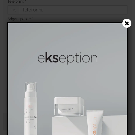
Telefonnr.
*
+45
Adgangskode
*
Bekræft adgangskode
*
Tilmeld dig vores nyhedsbrev
Bliv opdateret med specielle tilbud og nye produkter. Du kan afmelde
dig når du ønsker det.
Jeg vil gerne tilmeldes nyhedsbrevet
Godkend