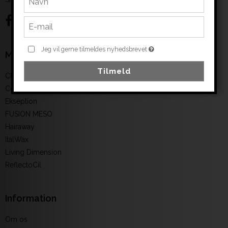
Jeg vil gerne tilmeldes nyhedsbrevet
Mærker
Tilmeld
Clean & easy
Color
Ekseption
FUSION MESO
Hairaway
ItalWax
Living Dimension
ReflectoCil
Information
Om os