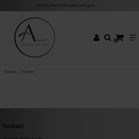
GRATIS FRAGT PÅ KØB OVER 500,-
0
Forside
/
Events
Kontakt