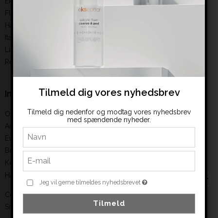
Ekseption
FUSION MESO
Hairaway
ItalWax
Living Dimension
ReflectoCil
Tilmeld dig vores nyhedsbrev
Information
Tilmeld dig nedenfor og modtag vores nyhedsbrev
Om os
med spændende nyheder.
Ansøg om bruger (B2B)
Events
Book en konsulenttime
Kontakt
Handelsbetingelser
Jeg vil gerne tilmeldes nyhedsbrevet
Cookies politik
Tilmeld
Sitemap