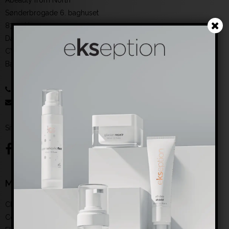
Abeauty from North
Sønderbrogade 6. baghuset
8700 Horsens
Danmark
CVR-nummer
:
35390251
Bankoplysninger
:
reg. 6193 konto 0008109338
61514615
:
salg@abeauty.dk
Sitemap
Mærker
Clean & easy
Color