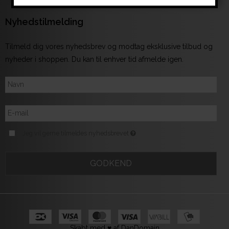
Nyhedstilmelding
Tilmeld dig vores nyhedsbrev og modtag eksklusive tilbud og
nyheder i shoppen. Du kan til enhver tid afmelde igen.
Jeg vil gerne tilmeldes nyhedsbrevet
GODKEND
Skabt med ♥ af DanDomain