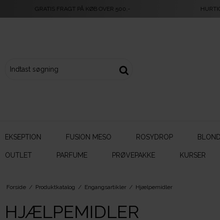
GRATIS FRAGT PÅ KØB OVER 500,-
HURTI
EKSEPTION
FUSION MESO
ROSYDROP
BLOND
OUTLET
PARFUME
PRØVEPAKKE
KURSER
Forside
/
Produktkatalog
/
Engangsartikler
/
Hjælpemidler
HJÆLPEMIDLER