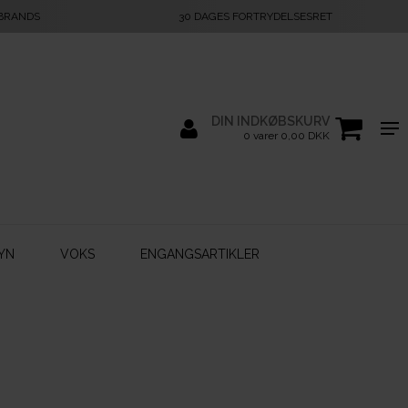
 BRANDS
30 DAGES FORTRYDELSESRET
DIN INDKØBSKURV
0 varer 0,00 DKK
YN
VOKS
ENGANGSARTIKLER