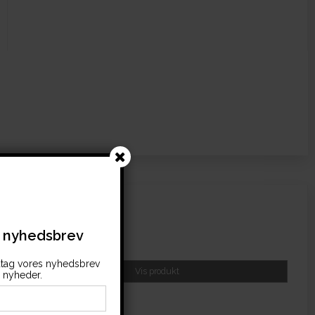
51,25 DKK
25,63 DKK
s nyhedsbrev
(inkl. moms)
tag vores nyhedsbrev
Vis produkt
nyheder.