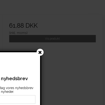
61,88 DKK
(inkl. moms)
Vis produkt
s nyhedsbrev
tag vores nyhedsbrev
nyheder.