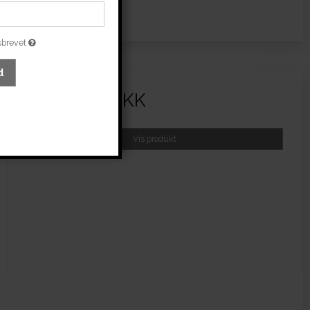
sbrevet
d
62.498,75 DKK
(inkl. moms)
Vis produkt