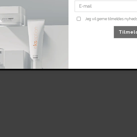
Jeg vil gerne tilmeldes nyhed
Tilmel
Ekseption & Skin focus hudscanner
10,8