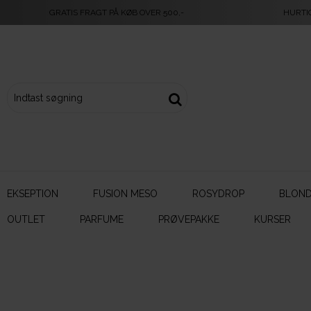
GRATIS FRAGT PÅ KØB OVER 500,-
HURTI
EKSEPTION
FUSION MESO
ROSYDROP
BLOND
OUTLET
PARFUME
PRØVEPAKKE
KURSER