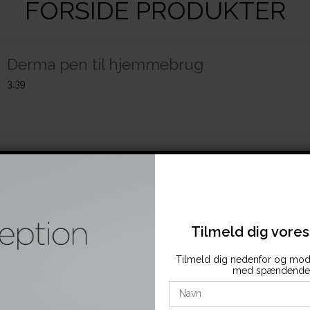
FORSIDE PRODUKTER
Derma pen til hjemmebrug
3,39
Tilmeld dig vore
Tilmeld dig nedenfor og mod
med spændende 