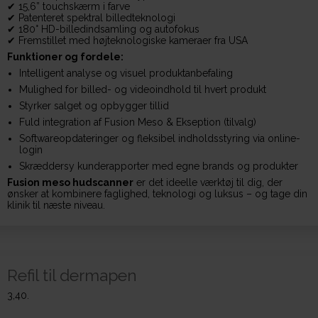
✔ 15,6” touchskærm i farve
✔ Patenteret spektral billedteknologi
✔ 180° HD-billedindsamling og autofokus
✔ Fremstillet med højteknologiske kameraer fra USA
Funktioner og fordele:
Intelligent analyse og visuel produktanbefaling
Mulighed for billed- og videoindhold til hvert produkt
Styrker salget og opbygger tillid
Fuld integration af Fusion Meso & Ekseption (tilvalg)
Softwareopdateringer og fleksibel indholdsstyring via online-
login
Skræddersy kunderapporter med egne brands og produkter
Fusion meso hudscanner
er det ideelle værktøj til dig, der
ønsker at kombinere faglighed, teknologi og luksus – og tage din
klinik til næste niveau.
Refil til dermapen
3,40.