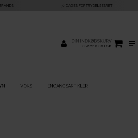
 BRANDS
30 DAGES FORTRYDELSESRET
DIN INDKØBSKURV
0 varer 0,00 DKK
YN
VOKS
ENGANGSARTIKLER