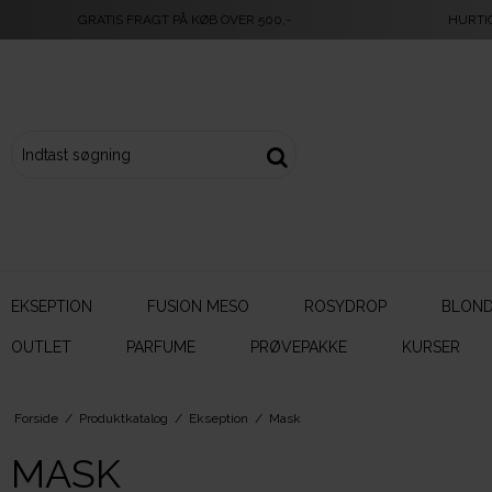
GRATIS FRAGT PÅ KØB OVER 500,-
HURTI
EKSEPTION
FUSION MESO
ROSYDROP
BLOND
OUTLET
PARFUME
PRØVEPAKKE
KURSER
Forside
/
Produktkatalog
/
Ekseption
/
Mask
MASK