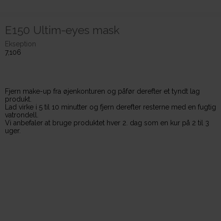
E150 Ultim-eyes mask
Ekseption
7,106
Fjern make-up fra øjenkonturen og påfør derefter et tyndt lag
produkt.
Lad virke i 5 til 10 minutter og fjern derefter resterne med en fugtig
vatrondell.
Vi anbefaler at bruge produktet hver 2. dag som en kur på 2 til 3
uger.