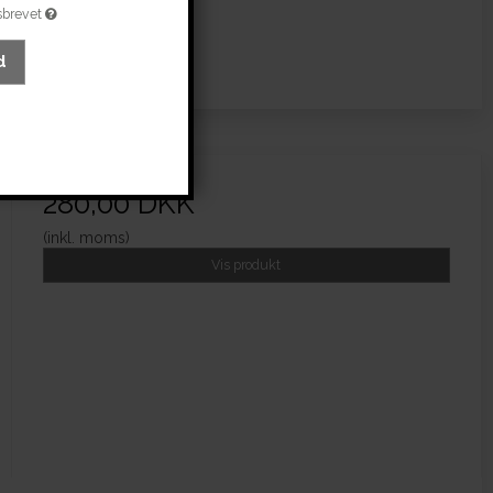
sbrevet
d
280,00 DKK
(inkl. moms)
Vis produkt