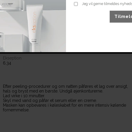
Jeg vil gerne tilmeldes nyhed
Tilmel
E109 Post peel glaciar mask
Ekseption
6,34
Efter peeling-procedurer og om natten påføres et lag over ansigt,
hals og bryst med en børste. Undgå øjenkonturerne.
Lad virke i 10 minutter.
Skyl med vand og påfør et serum eller en creme.
Masken kan opbevares i køleskabet for en mere intensiv kølende
fornemmelse.