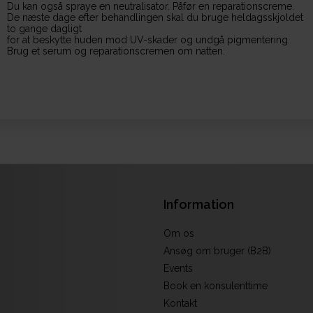
Du kan også spraye en neutralisator. Påfør en reparationscreme.
De næste dage efter behandlingen skal du bruge heldagsskjoldet
to gange dagligt
for at beskytte huden mod UV-skader og undgå pigmentering.
Brug et serum og reparationscremen om natten.
Information
Om os
Ansøg om bruger (B2B)
Events
Book en konsulenttime
Kontakt