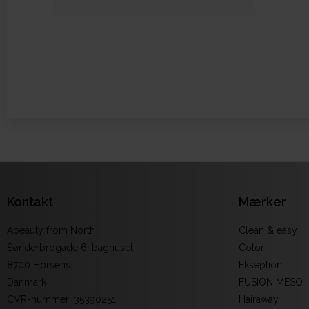
Kontakt
Mærker
Abeauty from North
Clean & easy
Sønderbrogade 6. baghuset
Color
8700 Horsens
Ekseption
Danmark
FUSION MESO
CVR-nummer
:
35390251
Hairaway