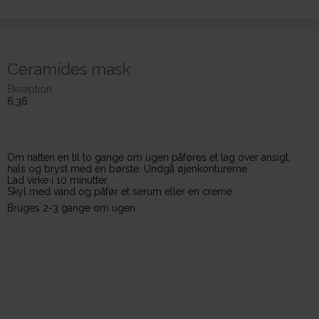
Ceramides mask
Ekseption
6,36
Om natten en til to gange om ugen påføres et lag over ansigt,
hals og bryst med en børste. Undgå øjenkonturerne.
Lad virke i 10 minutter.
Skyl med vand og påfør et serum eller en creme.
Bruges 2-3 gange om ugen.