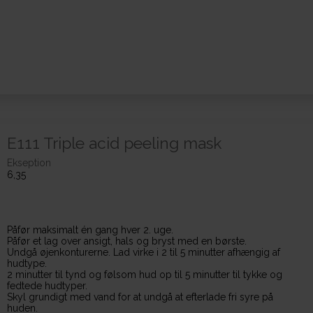
E111 Triple acid peeling mask
Ekseption
6,35
Påfør maksimalt én gang hver 2. uge.
Påfør et lag over ansigt, hals og bryst med en børste.
Undgå øjenkonturerne. Lad virke i 2 til 5 minutter afhængig af
hudtype.
2 minutter til tynd og følsom hud op til 5 minutter til tykke og
fedtede hudtyper.
Skyl grundigt med vand for at undgå at efterlade fri syre på
huden.