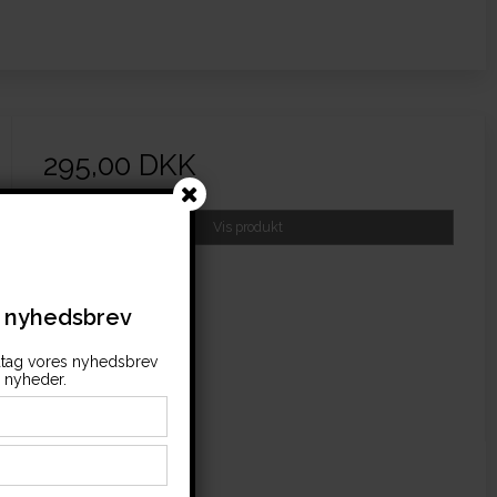
295,00 DKK
(inkl. moms)
Vis produkt
s nyhedsbrev
tag vores nyhedsbrev
nyheder.