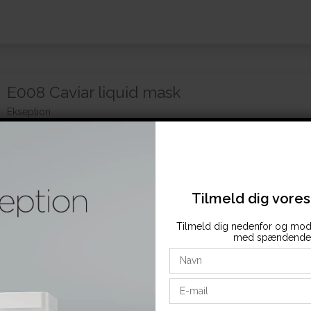
E008 Caviar liquid mask
Ekseption
6,30.
Beskyt øjnene og spray på hele ansigtet og halsen.
Massér forsigtigt huden og lad den stå i 10 minutter.
Tilmeld dig vore
Påfør derefter en creme.
Tilmeld dig nedenfor og mod
med spændende 