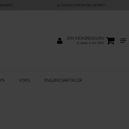
 BRANDS
30 DAGES FORTRYDELSESRET
DIN INDKØBSKURV
0 varer 0,00 DKK
YN
VOKS
ENGANGSARTIKLER