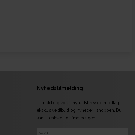
Nyhedstilmelding
Tilmeld dig vores nyhedsbrev og modtag
eksklusive tilbud og nyheder i shoppen. Du
kan til enhver tid afmelde igen.