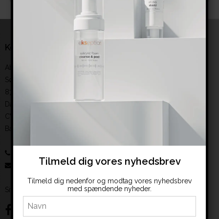
Kontakt
Abeauty from North
Sønderbrogade 6. baghuset
8700 Horsens
Danmark
CVR-nummer
:
35390251
Bankoplysninger
:
reg. 6193 konto 0008109338
61514615
Tilmeld dig vores nyhedsbrev
:
salg@abeauty.dk
Tilmeld dig nedenfor og modtag vores nyhedsbrev
med spændende nyheder.
Sitemap