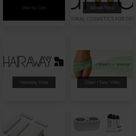
Wax by Cain
Italwax Voks
Hairaway Voks
Clean + Easy Voks