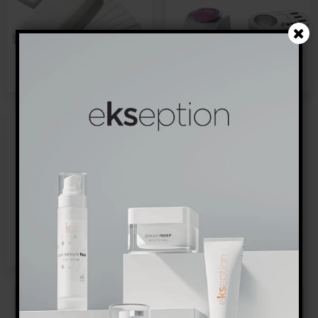
Strips
Voksvarmer
Spatler
Ingen produkter fundet.