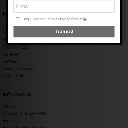
Mærker
Jeg vil gerne tilmeldes nyhedsbrevet
Clean & easy
Tilmeld
Color
Ekseption
FUSION MESO
Hairaway
ItalWax
Living Dimension
ReflectoCil
Information
Om os
Ansøg om bruger (B2B)
Events
Book en konsulenttime