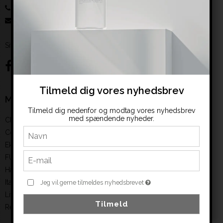
61514615
:
salg@abeauty.dk
Sitemap
Tilmeld dig vores nyhedsbrev
Mærker
Tilmeld dig nedenfor og modtag vores nyhedsbrev
med spændende nyheder.
Clean & easy
Color
Ekseption
FUSION MESO
Hairaway
ItalWax
Jeg vil gerne tilmeldes nyhedsbrevet
Living Dimension
Tilmeld
ReflectoCil