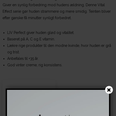
Giver en synlig forbedring mod hudens ældning. Denne Vital
Effect serie gør huden strammere og mere smidig. Teinten bliver
efter ganske få minutter synligt forbedret.
LIV Perfect giver huden glød og vitalitet.
Baseret på A, C og E vitamin.
Lækre rige produkter til den modne kvinde, hvor huden er grå
og trist.
Anbefales til +35 år.
God vinter creme, rig konsistens.