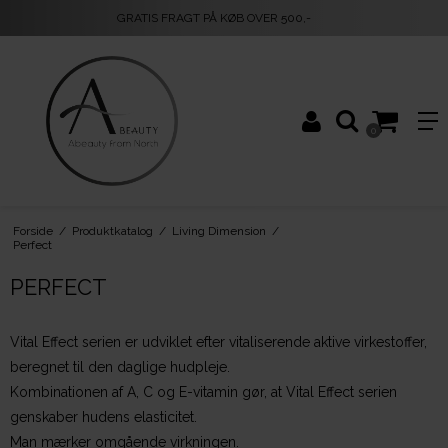
GRATIS FRAGT PÅ KØB OVER 500,-
0
Forside
/
Produktkatalog
/
Living Dimension
/
Perfect
PERFECT
Vital Effect serien er udviklet efter vitaliserende aktive virkestoffer,
beregnet til den daglige hudpleje.
Kombinationen af A, C og E-vitamin gør, at Vital Effect serien
genskaber hudens elasticitet.
Man mærker omgående virkningen.