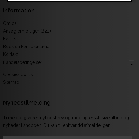
Information
Om os
Ansøg om bruger (B2B)
Events
Book en konsulenttime
Kontakt
Handelsbetingelser
Cookies politik
Sitemap
Nyhedstilmelding
Tilmeld dig vores nyhedsbrev og modtag eksklusive tilbud og
nyheder i shoppen. Du kan til enhver tid afmelde igen.