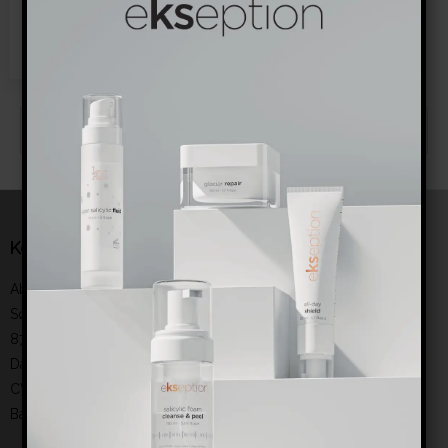
Salgs produkt
Ingen produkter fundet.
Kontakt
Abeauty from North
Sønderbrogade 6. baghuset
8700 Horsens
Danmark
CVR-nummer
:
35390251
Bankoplysninger
:
reg. 6193 konto 0008109338