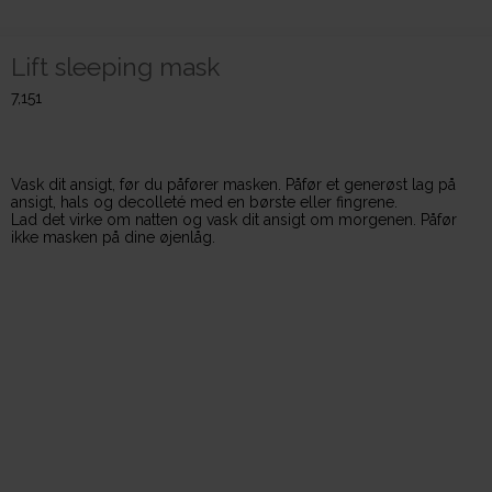
Lift sleeping mask
7,151
Vask dit ansigt, før du påfører masken. Påfør et generøst lag på
ansigt, hals og decolleté med en børste eller fingrene.
Lad det virke om natten og vask dit ansigt om morgenen. Påfør
ikke masken på dine øjenlåg.