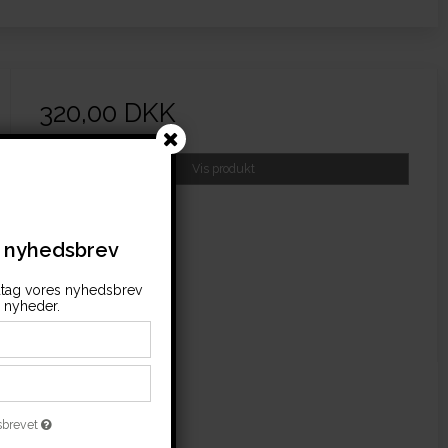
320,00 DKK
(inkl. moms)
Vis produkt
s nyhedsbrev
tag vores nyhedsbrev
nyheder.
sbrevet