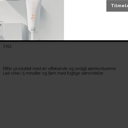
Tilmel
Hyaluronic cryo-mask
7,153
Påfør produktet med en viftebørste og undgå øjenkonturerne.
Lad virke i 5 minutter og fjern med fugtige vatrondeller.