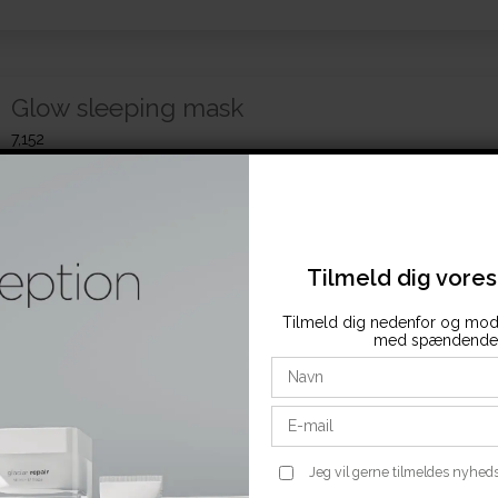
Glow sleeping mask
7,152
Vask dit ansigt, før du påfører masken. Påfør et generøst lag på
ansigt, hals og decolleté med en børste eller fingrene.
Lad det virke om natten og vask dit ansigt om morgenen. Påfør
Tilmeld dig vore
ikke masken på dine øjenlåg.
Tilmeld dig nedenfor og mod
med spændende 
Jeg vil gerne tilmeldes nyhed