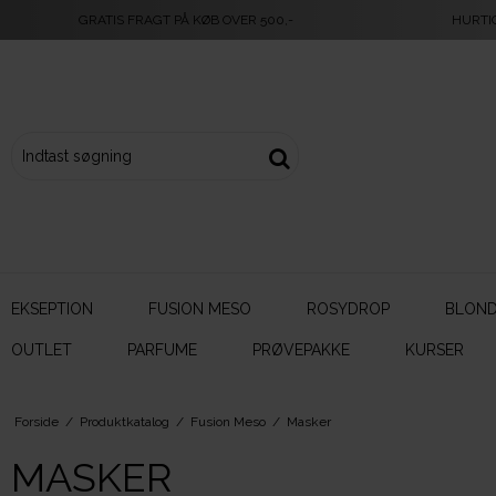
GRATIS FRAGT PÅ KØB OVER 500,-
HURTI
EKSEPTION
FUSION MESO
ROSYDROP
BLOND
OUTLET
PARFUME
PRØVEPAKKE
KURSER
Forside
/
Produktkatalog
/
Fusion Meso
/
Masker
MASKER