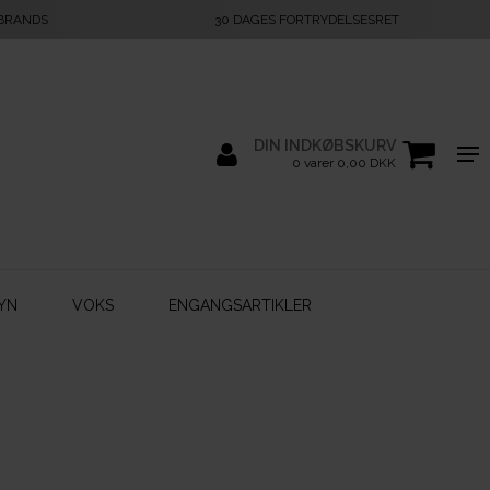
 BRANDS
30 DAGES FORTRYDELSESRET
DIN INDKØBSKURV
0 varer 0,00 DKK
YN
VOKS
ENGANGSARTIKLER