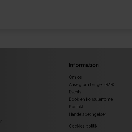
Information
Om os
Ansøg om bruger (B2B)
Events
Book en konsulenttime
Kontakt
Handelsbetingelser
on
Cookies politik