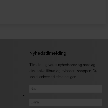
Nyhedstilmelding
Tilmeld dig vores nyhedsbrev og modtag
eksklusive tilbud og nyheder i shoppen. Du
kan til enhver tid afmelde igen.