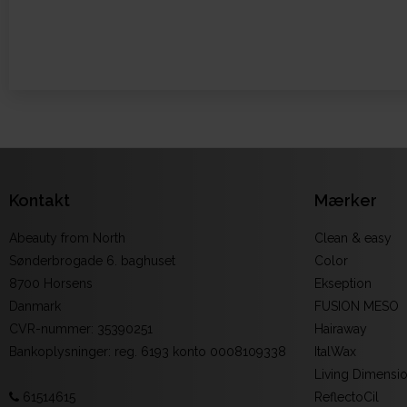
Kontakt
Mærker
Abeauty from North
Clean & easy
Sønderbrogade 6. baghuset
Color
8700 Horsens
Ekseption
Danmark
FUSION MESO
CVR-nummer
:
35390251
Hairaway
Bankoplysninger
:
reg. 6193 konto 0008109338
ItalWax
Living Dimensi
61514615
ReflectoCil