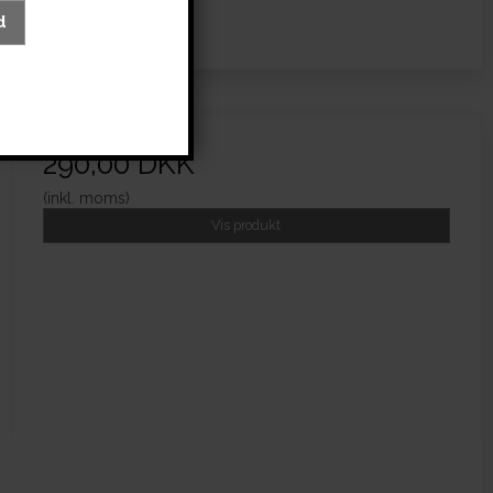
d
290,00 DKK
(inkl. moms)
Vis produkt