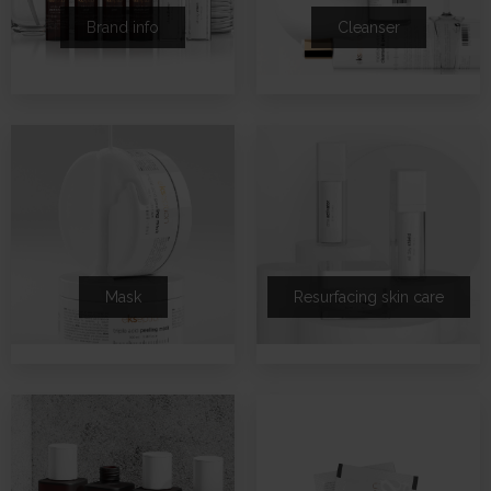
Brand info
Cleanser
Mask
Resurfacing skin care