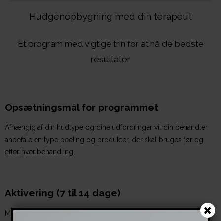
Hudgenopbygning med din terapeut
Et program med vigtige trin for at nå de bedste
resultater
Opsætningsmål for programmet
Afhængig af din hudtype og dine udfordringer vil din behandler
anbefale en type peeling og produkter, der skal bruges
før og
efter hver behandling
.
Aktivering (7 til 14 dage)
Med en activator forberedes huden til din 1. peeling på klinikken,