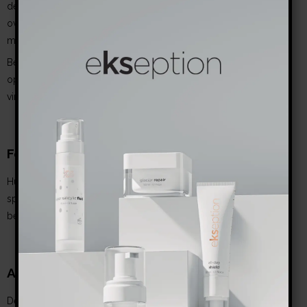
den vil reducerer din overfladiske pH til omkring 4,5, fjerne
overfladiske døde celler og reducerer aktiviteten af ​​dine
melanocytter.
Bemærk: hvis denne ikke benyttes før alle peelinger, vil du ikke
opnå den ønskede effekt af behandlingen, da peelingerne kun
virker når huden ph værdien er korrekt.
Foto-beskyttelse
Huden er beskyttet mod solstråling og frie radikaler med en
specifikt designet SPF med en lav pH under hele aktiverings og
behandlingsperioden
Afskalning
Den første peeling hos din behandler er konservativ for at se,