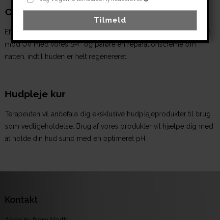
Ombygning (7 til 14 dage)
Tilmeld
Efter den sidste peeling består ombygningen i at beskytte huden
mod UV med vores SPF og påføre en reparationscreme om
natten, indtil huden er helt regenereret.
Hudpleje kur
Terapeuten vil anbefale dig eksklusive hudplejeprodukter til brug
som vedligeholdelse. Brug af vores produkter vil hjælpe dig med
at holde din hud sund med en optimeret pH.
Kontakt
Abeauty from North