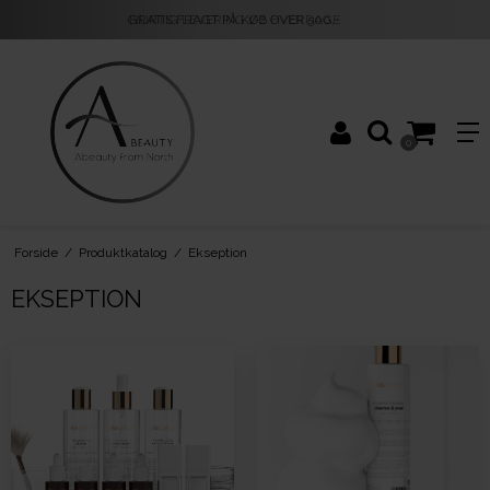
HURTIG LEVERING 1-2 HVERDAGE
0
Forside
/
Produktkatalog
/
Ekseption
EKSEPTION