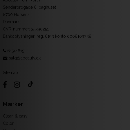
Sønderbrogade 6. baghuset
8700 Horsens
Danmark
CVR-nummer
:
35390251
Bankoplysninger
:
reg. 6193 konto 0008109338
61514615
:
salg@abeauty.dk
Sitemap
Mærker
Clean & easy
Color