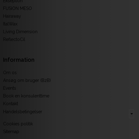
Ekseption
FUSION MESO
Hairaway
ItalWax
Living Dimension
ReflectoCil
Information
Om os
Ansøg om bruger (B2B)
Events
Book en konsulenttime
Kontakt
Handelsbetingelser
Cookies politik
Sitemap