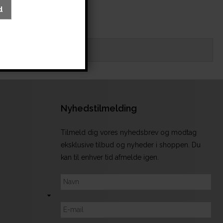
d
Nyhedstilmelding
Tilmeld dig vores nyhedsbrev og modtag
eksklusive tilbud og nyheder i shoppen. Du
kan til enhver tid afmelde igen.