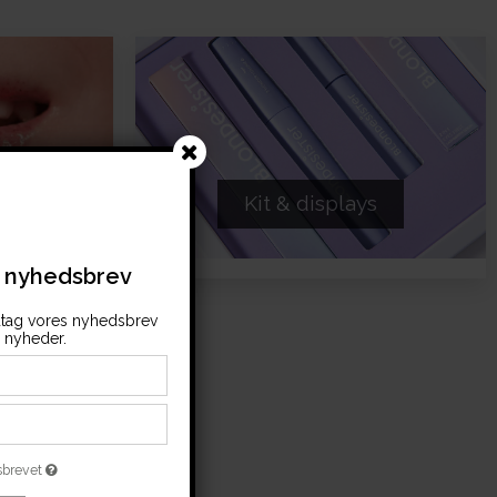
Kit & displays
s nyhedsbrev
tag vores nyhedsbrev
nyheder.
sbrevet