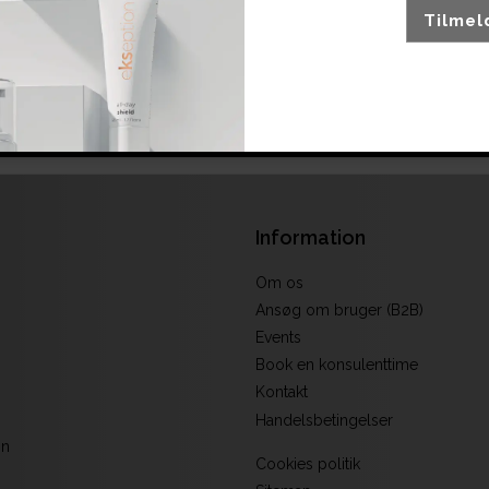
Tilmel
Ingen produkter fundet.
Information
Om os
Ansøg om bruger (B2B)
Events
Book en konsulenttime
Kontakt
Handelsbetingelser
on
Cookies politik