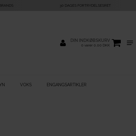
 BRANDS
30 DAGES FORTRYDELSESRET
DIN INDKØBSKURV
0 varer 0,00 DKK
YN
VOKS
ENGANGSARTIKLER