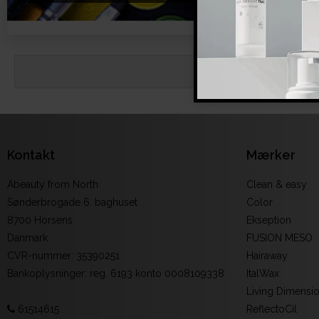
Kontakt
Mærker
Abeauty from North
Clean & easy
Sønderbrogade 6. baghuset
Color
8700 Horsens
Ekseption
Danmark
FUSION MESO
CVR-nummer
:
35390251
Hairaway
Bankoplysninger
:
reg. 6193 konto 0008109338
ItalWax
Living Dimensi
61514615
ReflectoCil