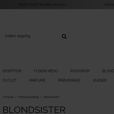
GRATIS FRAGT PÅ KØB OVER 500,-
HURTI
EKSEPTION
FUSION MESO
ROSYDROP
BLOND
OUTLET
PARFUME
PRØVEPAKKE
KURSER
Forside
/
Produktkatalog
/
Blondsister
BLONDSISTER